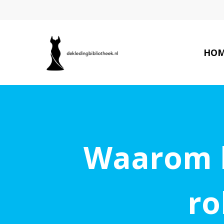
HO
Waarom 
ro