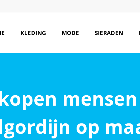
ME
KLEDING
MODE
SIERADEN
kopen mensen 
lgordijn op ma