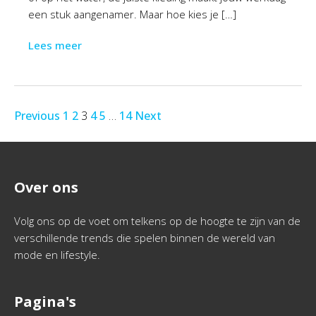
een stuk aangenamer. Maar hoe kies je […]
Lees meer
Previous
1
2
3
4
5
…
14
Next
Over ons
Volg ons op de voet om telkens op de hoogte te zijn van de
verschillende trends die spelen binnen de wereld van
mode en lifestyle.
Pagina's